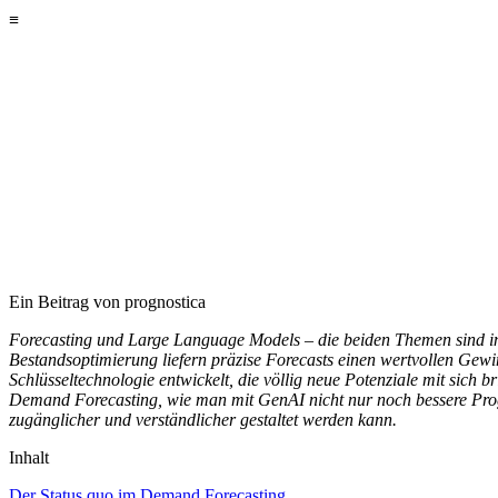
Ein Beitrag
von prognostica
Forecasting und Large Language Models – die beiden Themen sind in
Bestandsoptimierung liefern präzise Forecasts einen wertvollen Gewin
Schlüsseltechnologie entwickelt, die völlig neue Potenziale mit sich 
Demand Forecasting, wie man mit GenAI nicht nur noch bessere Progn
zugänglicher und verständlicher gestaltet werden kann.
Inhalt
Der Status quo im Demand Forecasting