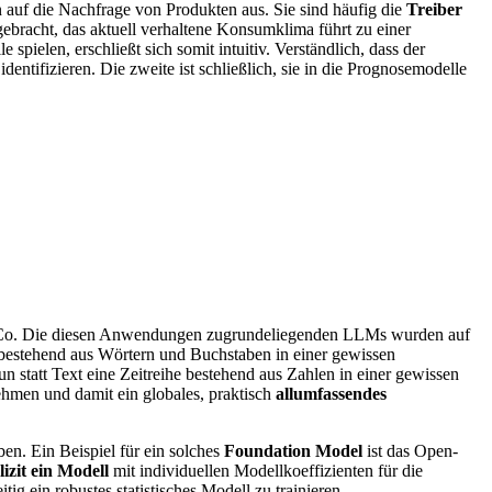
n auf die Nachfrage von Produkten aus. Sie sind häufig die
Treiber
ebracht, das aktuell verhaltene Konsumklima führt zu einer
spielen, erschließt sich somit intuitiv. Verständlich, dass der
entifizieren. Die zweite ist schließlich, sie in die Prognosemodelle
d Co. Die diesen Anwendungen zugrundeliegenden LLMs wurden auf
 bestehend aus Wörtern und Buchstaben in einer gewissen
n statt Text eine Zeitreihe bestehend aus Zahlen in einer gewissen
ehmen und damit ein globales, praktisch
allumfassendes
en. Ein Beispiel für ein solches
Foundation Model
ist das Open-
izit ein Modell
mit individuellen Modellkoeffizienten für die
g ein robustes statistisches Modell zu trainieren.