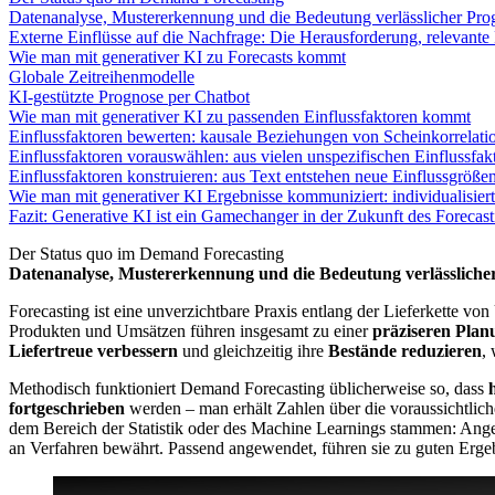
Datenanalyse, Mustererkennung und die Bedeutung verlässlicher Pr
Externe Einflüsse auf die Nachfrage: Die Herausforderung, relevante F
Wie man mit generativer KI zu Forecasts kommt
Globale Zeitreihenmodelle
KI-gestützte Prognose per Chatbot
Wie man mit generativer KI zu passenden Einflussfaktoren kommt
Einflussfaktoren bewerten: kausale Beziehungen von Scheinkorrelat
Einflussfaktoren vorauswählen: aus vielen unspezifischen Einflussf
Einflussfaktoren konstruieren: aus Text entstehen neue Einflussgröße
Wie man mit generativer KI Ergebnisse kommuniziert: individualisier
Fazit: Generative KI ist ein Gamechanger in der Zukunft des Forecast
Der Status quo im Demand Forecasting
Datenanalyse, Mustererkennung und die Bedeutung verlässliche
Forecasting ist eine unverzichtbare Praxis entlang der Lieferkette v
Produkten und Umsätzen führen insgesamt zu einer
präziseren Plan
Liefertreue verbessern
und gleichzeitig ihre
Bestände reduzieren
,
Methodisch funktioniert Demand Forecasting üblicherweise so, dass
fortgeschrieben
werden – man erhält Zahlen über die voraussichtlich
dem Bereich der Statistik oder des Machine Learnings stammen: Ang
an Verfahren bewährt. Passend angewendet, führen sie zu guten Erge