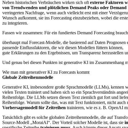
Neben historischen Verbräuchen wirken sich oft
externe Faktoren wi
von Trendwenden und plötzlichen Demand Peaks oder Demand 
verringerten Nachfrage, wenn auch vielleicht erst mit einer Verzögerun
Wunsch aufkommt, sie ins Forecasting einzubeziehen, wobei die erste H
zu integrieren.
Fassen wir zusammen: Für ein fundiertes Demand Forecasting brauch
überhaupt mal Forecast-Modelle, die basierend auf Daten Prognosen e
passende Einflussfaktoren, die wir diesen Modellen füttern können,
gute Erklärungen zu den Ergebnissen, um Transparenz herzustellen u
Und genau bei diesen Punkten ist generative KI im Zusammenhang mi
Wie man mit generativer KI zu Forecasts kommt
Globale Zeitreihenmodelle
Generative KI, insbesondere große Sprachmodelle (LLMs), kennen 
vielen Texten trainiert und haben sich so ein Sprachverständnis an
Reihenfolge. Die LLMs setzen diesen Text ziemlich gut fort und liefe
Reihenfolge. Warum sollte das, was mit Text funktioniert, nicht auc
Vorhersagemodell für Zeitreihen
trainieren, wie es z. B. OpenAI m
Tatsächlich gibt es solche globalen Zeitreihenmodelle, die auf Trans
Source-Modell „MoraiAI“. Der Vorteil solcher Modelle ist, dass sie
i
spezifische Zeitreihe
trainieren muss
. Auch könnte dieser Ansatz spa