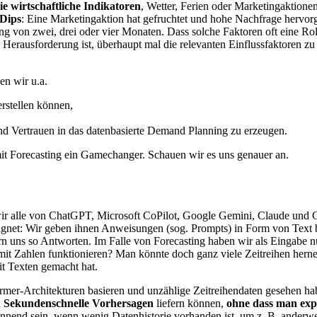
e wirtschaftliche Indikatoren
, Wetter, Ferien oder Marketingaktione
Dips
: Eine Marketingaktion hat gefruchtet und hohe Nachfrage hervorg
g von zwei, drei oder vier Monaten. Dass solche Faktoren oft eine Rolle 
erausforderung ist, überhaupt mal die relevanten Einflussfaktoren zu id
en wir u.a.
rstellen können,
nd Vertrauen in das datenbasierte Demand Planning zu erzeugen.
t Forecasting ein Gamechanger. Schauen wir es uns genauer an.
wir alle von ChatGPT, Microsoft CoPilot, Google Gemini, Claude un
geeignet: Wir geben ihnen Anweisungen (sog. Prompts) in Form von Text
rn uns so Antworten. Im Falle von Forecasting haben wir als Eingabe nu
h mit Zahlen funktionieren? Man könnte doch ganz viele Zeitreihen hern
it Texten gemacht hat.
former-Architekturen basieren und unzählige Zeitreihendaten gesehen hab
n Sekundenschnelle Vorhersagen
liefern können,
ohne dass man expl
nnend sein, wenn wenig Datenhistorie vorhanden ist, um z. B. anderweiti