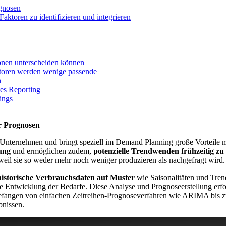
ognosen
aktoren zu identifizieren und integrieren
ionen unterscheiden können
aktoren werden wenige passende
n
tes Reporting
ings
r Prognosen
on Unternehmen und bringt speziell im Demand Planning große Vorteile m
ung
und ermöglichen zudem,
potenzielle Trendwenden frühzeitig z
 weil sie so weder mehr noch weniger produzieren als nachgefragt wird.
historische Verbrauchsdaten auf Muster
wie Saisonalitäten und Tren
e Entwicklung der Bedarfe. Diese Analyse und Prognoseerstellung erfol
efangen von einfachen Zeitreihen-Prognoseverfahren wie ARIMA bis z
bnissen.