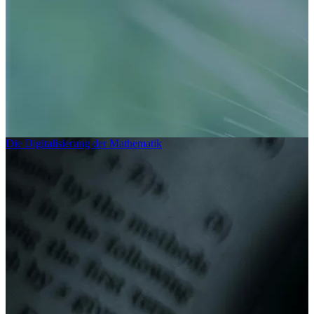
Die Digitalisierung der Mathematik
Wie misst man Prognosegüte? - So geht’s
Erst die Beschäftigung mit den konkreten Daten ermöglicht eine
finale Aussage über die erzielbare Prognosegüte. Wir beschreiben,
wie man dahin kommt.
mehr lesen