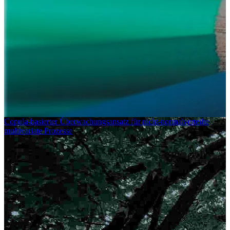
PlannerIn, ControllerIn oder ProduktionsplanerIn muss auch
erkennen können, dass es sich um gute Forecasts handelt! Die 10
wichtigsten Aspekte, die gute Forecasts ausmachen, beschreiben wir
in diesem Artikel.
mehr lesen
Copula-basierter Überwachungsansatz für nicht-normalverteilte
multivariate Prozesse
7 Fragen an ... Katharina, Data Scientist bei prognostica
Katharina erzählt, dass Statistik und Kreativität enger
zusammenhängen als man auf den ersten Blick denkt.
mehr lesen