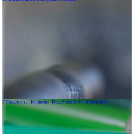
Portfoliooptimierung mit Augmented Intelligence
Augmented Intelligence unterstützt Menschen dabei, bessere
Entscheidungen zu treffen. Wie dies in der Portfoliooptimierung
zum Einsatz kommen kann, erklärt Prof. Göb vom Würzburger
Lehrstuhl für Angewandte Stochastik.
mehr lesen
7 Fragen an ... Katharina, Data Scientist bei prognostica
10 Eigenschaften eines guten Forecasts
Mit guten Forecasts alleine ist es nicht getan: Ein/e Demand