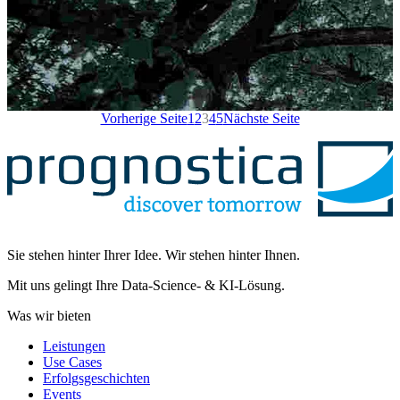
Vorherige Seite
1
2
3
4
5
Nächste Seite
Copula-basierter Überwachungsansatz für nicht-normalverteilte
multivariate Prozesse
In diesem Beitrag erklären wir, wie die moderne Theorie der
Sie stehen hinter Ihrer Idee. Wir stehen hinter Ihnen.
Copulas eine verbesserte multivariate Überwachung von Prozessen
ermöglicht.
Mit uns gelingt Ihre Data-Science- & KI-Lösung.
mehr lesen
Was wir bieten
Leistungen
Use Cases
Erfolgsgeschichten
Events