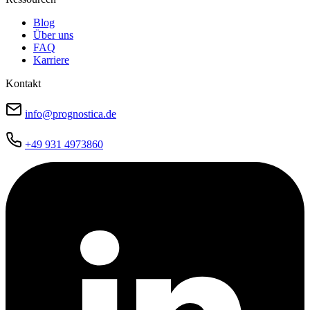
Blog
Über uns
FAQ
Karriere
Kontakt
info@prognostica.de
+49 931 4973860