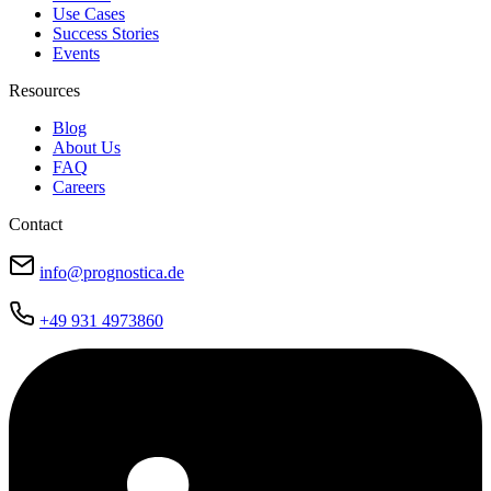
Use Cases
Success Stories
Events
Resources
Blog
About Us
FAQ
Careers
Contact
info@prognostica.de
+49 931 4973860