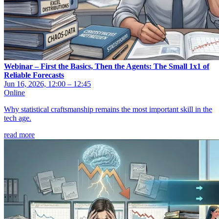
Webinar – First the Basics, Then the Agents: The Small 1x1 of
Reliable Forecasts
Jun 16, 2026, 12:00 – 12:45
Online
Why statistical craftsmanship remains the most important skill in the
tech age.
read more